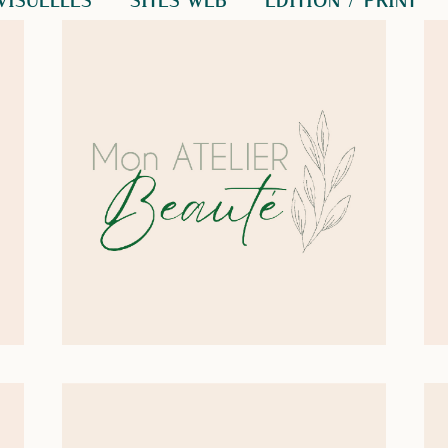
VISUELLES
SITES WEB
EDITION / PRINT